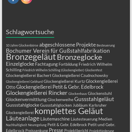
Schlagwortsuche
abgeschlossene Projekte
10 Jahre Glockenbörse
Besteuerung
Bochumer Verein für Gußstahlfabrikation
Bronzegeläut
Bronzeglocke
Einzelglocke
Fachtagung
Friedrich Wilhelm
Fortbildung
Schilling
Friedrich Wilhelm Schilling (Glockengießer)
Glockenfest
Glockengießerei Bachert
Glockengießerei Czudnochowsky
Glockengießerei
Glockengießerei Kurtz
Glockengießerei Gebhard
Glockengießerei Petit & Gebr. Edelbrock
Otto
Glockengießerei Rincker
Glockenstuhl
Glockenhaus
Gussstahlgeläut
Glockenvermittlung
Glockenweihe
Gussstahlglocke
Gussstahlglocken
Jubiläum
Karlsruher
komplettes Geläut
Glockengießerei
Läuteanlage
Läutemaschine
Medien
Läutesteuerung
Petit und Gebr.
Petit & Gebr. Edelbrock
Nachhaltigkeit
Neuregelung
Presse
Edelbrock
Preissenkung
Projektbericht
Projektförderung