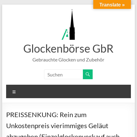
Translate »
Zum
Inhalt
springen
Glockenbörse GbR
Gebrauchte Glocken und Zubehör
Menü
PREISSENKUNG: Rein zum
Unkostenpreis vierimmiges Geläut
abzugeben (Einzelglockenverkauf auch