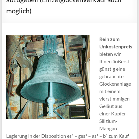
möglich)
Rein zum
Unkostenpreis
bieten wir
Ihnen äußerst
günstig eine
gebrauchte
Glockenanlage
mit einem
vierstimmigen
Geläut aus
einer Kupfer-
Silizium-
Mangan-
Legierung in der Disposition es
– ges
– as
– b
zum Kauf
1
1
1
1