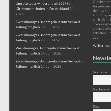
Glockenbör
Umsatzsteuer-Änderung ab 2027 für
für gebrauc
Kirchengemeinden in Deutschland
31. Juli
demographi
2026
von Mitglie
christliche
Zweistimmiges Bronzegeläut zum Verkauf –
Trennung v
Teilung möglich
30. Juli 2026
sie nach ei
sakralen Ei
Zweistimmiges Bronzegeläut zum Verkauf –
auch
Teilung möglich
23. Juli 2026
Weiterlese
Vierstimmiges Bronzegeläut zum Verkauf –
Teilung möglich
24. Juni 2026
Newsle
Zweistimmiges Bronzegeläut zum Verkauf –
Teilung möglich
17. Juni 2026
Vorname
Nachname
Email