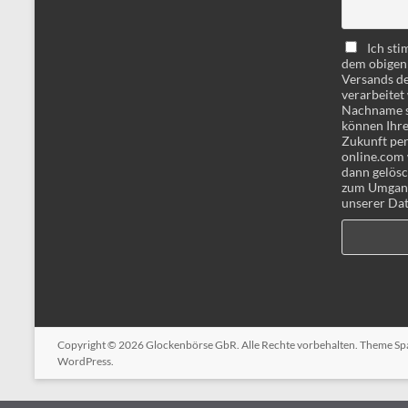
Ich st
dem obigen
Versands d
verarbeitet
Nachname si
können Ihre 
Zukunft per
online.com 
dann gelösc
zum Umgang 
unserer Dat
Copyright © 2026
Glockenbörse GbR
. Alle Rechte vorbehalten. Theme
Sp
WordPress
.