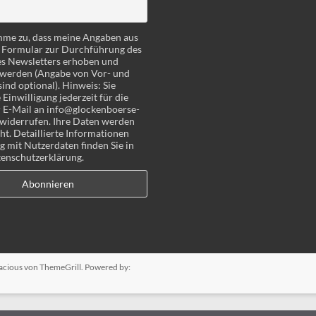
imme zu, dass meine Angaben aus
 Formular zur Durchführung des
es Newsletters erhoben und
 werden (Angabe von Vor- und
nd optional). Hinweis: Sie
Einwilligung jederzeit für die
 E-Mail an info@glockenboerse-
widerrufen. Ihre Daten werden
ht. Detaillierte Informationen
mit Nutzerdaten finden Sie in
enschutzerklärung.
acious
von ThemeGrill. Powered by: