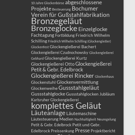
abgeschlossene
10 Jahre Glockenbörse
Bochumer
Projekte
Besteuerung
Verein für Gußstahlfabrikation
Bronzegeläut
Bronzeglocke
Einzelglocke
Fachtagung
Friedrich Wilhelm
Fortbildung
Schilling
Friedrich Wilhelm Schilling (Glockengießer)
Glockengießerei Bachert
Glockenfest
Glockengießerei Czudnochowsky
Glockengießerei
Glockengießerei Kurtz
Gebhard
Glockengießerei
Glockengießerei Otto
Petit & Gebr. Edelbrock
Glockengießerei Rincker
Glockenhaus
Glockenvermittlung
Glockenstuhl
Gussstahlgeläut
Glockenweihe
Gussstahlglocke
Gussstahlglocken
Jubiläum
Karlsruher Glockengießerei
komplettes Geläut
Läuteanlage
Läutemaschine
Medien
Läutesteuerung
Nachhaltigkeit
Neuregelung
Petit und Gebr.
Petit & Gebr. Edelbrock
Presse
Edelbrock
Preissenkung
Projektbericht