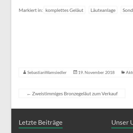
Markiert in:
komplettes Geläut
Läuteanlage
Sond
SebastianWamsiedler
19. November 2018
Akt
←
Zweistimmiges Bronzegeläut zum Verkauf
Letzte Beiträge
Unser 