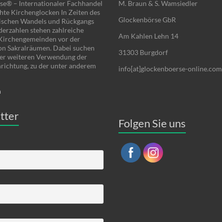
se® – Internationaler Fachhandel
M. Braun & S. Wamsiedler
hte Kirchenglocken In Zeiten des
Glockenbörse GbR
schen Wandels und Rückgangs
derzahlen stehen zahlreiche
Am Kahlen Lehn 14
 Kirchengemeinden vor der
on Sakralräumen. Dabei suchen
31303 Burgdorf
ner weiteren Verwendung der
nrichtung, zu der unter anderem
info[at]glockenboerse-online.com
n
tter
Folgen Sie uns