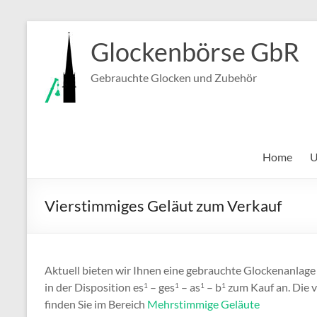
Zum
Inhalt
Glockenbörse GbR
springen
Gebrauchte Glocken und Zubehör
Home
U
Vierstimmiges Geläut zum Verkauf
Aktuell bieten wir Ihnen eine gebrauchte Glockenanlag
in der Disposition es
– ges
– as
– b
zum Kauf an. Die v
1
1
1
1
finden Sie im Bereich
Mehrstimmige Geläute