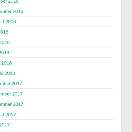
ber 2018
ember 2018
st 2018
2018
 2018
2018
 2018
ar 2018
mber 2017
mber 2017
ember 2017
st 2017
 2017