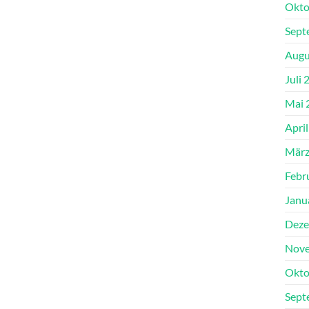
Okto
Sept
Augu
Juli 
Mai 
Apri
März
Febr
Janu
Deze
Nove
Okto
Sept