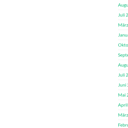
Augu
Juli 
März
Janu
Okto
Sept
Augu
Juli 
Juni
Mai 
Apri
März
Febr