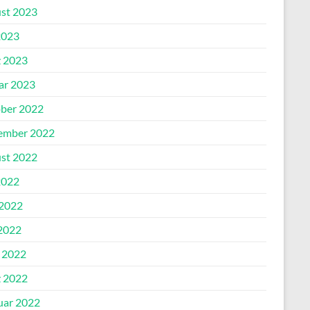
st 2023
2023
 2023
ar 2023
ber 2022
ember 2022
st 2022
2022
 2022
2022
l 2022
 2022
uar 2022