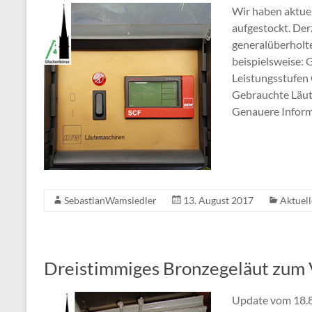
Wir haben aktuel
aufgestockt. Der
generalüberholt
beispielsweise:
Leistungsstufen
Gebrauchte Läut
Genauere Informa
SebastianWamsiedler
13. August 2017
Aktuell
Dreistimmiges Bronzegeläut zum 
Update vom 18.8.