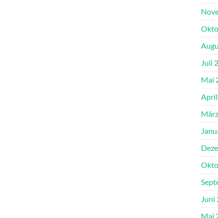
Nove
Okto
Augu
Juli 
Mai 
Apri
März
Janu
Deze
Okto
Sept
Juni
Mai 