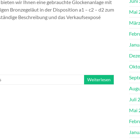
Juni
l bieten wir Ihnen eine gebrauchte Glockenanlage mit
gen Bronzegeläut in der Disposition a1 – c2 – d2 zum
Mai 
lständige Beschreibung und das Verkaufsexposé
März
Febr
Janu
Deze
Okto
Sept
s
Weiterlesen
Augu
Juli 
Mai 
Febr
Janu