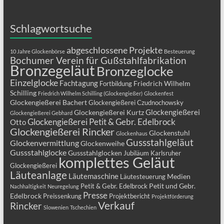
Schlagwortsuche
abgeschlossene Projekte
10 Jahre Glockenbörse
Besteuerung
Bochumer Verein für Gußstahlfabrikation
Bronzegeläut
Bronzeglocke
Einzelglocke
Fachtagung
Friedrich Wilhelm
Fortbildung
Schilling
Friedrich Wilhelm Schilling (Glockengießer)
Glockenfest
Glockengießerei Bachert
Glockengießerei Czudnochowsky
Glockengießerei
Glockengießerei Kurtz
Glockengießerei Gebhard
Glockengießerei Petit & Gebr. Edelbrock
Otto
Glockengießerei Rincker
Glockenstuhl
Glockenhaus
Gussstahlgeläut
Glockenvermittlung
Glockenweihe
Gussstahlglocke
Gussstahlglocken
Jubiläum
Karlsruher
komplettes Geläut
Glockengießerei
Läuteanlage
Läutemaschine
Medien
Läutesteuerung
Petit und Gebr.
Petit & Gebr. Edelbrock
Nachhaltigkeit
Neuregelung
Presse
Edelbrock
Preissenkung
Projektbericht
Projektförderung
Verkauf
Rincker
Slowenien
Tschechien