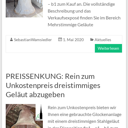
– b1 zum Kauf an. Die vollständige
Beschreibung und das
Verkaufsexposé finden Sie im Bereich
Mehrstimmige Geläute
SebastianWamsiedler
1. Mai 2020
Aktuelles
Weiterlesen
PREISSENKUNG: Rein zum
Unkostenpreis dreistimmiges
Geläut abzugeben
Rein zum Unkostenpreis bieten wir
Ihnen eine gebrauchte Glockenanlage
mit einem dreistimmigen Stahlgeläut
in der Disposition fis1 – a1 – h1 zum