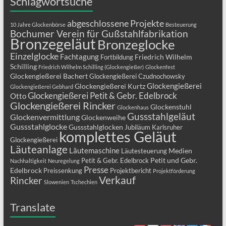
Schlagwortsuche
abgeschlossene Projekte
10 Jahre Glockenbörse
Besteuerung
Bochumer Verein für Gußstahlfabrikation
Bronzegeläut
Bronzeglocke
Einzelglocke
Fachtagung
Friedrich Wilhelm
Fortbildung
Schilling
Friedrich Wilhelm Schilling (Glockengießer)
Glockenfest
Glockengießerei Bachert
Glockengießerei Czudnochowsky
Glockengießerei
Glockengießerei Kurtz
Glockengießerei Gebhard
Glockengießerei Petit & Gebr. Edelbrock
Otto
Glockengießerei Rincker
Glockenstuhl
Glockenhaus
Gussstahlgeläut
Glockenvermittlung
Glockenweihe
Gussstahlglocke
Gussstahlglocken
Jubiläum
Karlsruher
komplettes Geläut
Glockengießerei
Läuteanlage
Läutemaschine
Medien
Läutesteuerung
Petit und Gebr.
Petit & Gebr. Edelbrock
Nachhaltigkeit
Neuregelung
Presse
Edelbrock
Preissenkung
Projektbericht
Projektförderung
Verkauf
Rincker
Slowenien
Tschechien
Translate