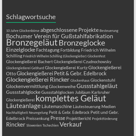
Schlagwortsuche
abgeschlossene Projekte
10 Jahre Glockenbörse
Besteuerung
Bochumer Verein für Gußstahlfabrikation
Bronzegeläut
Bronzeglocke
Einzelglocke
Fachtagung
Friedrich Wilhelm
Fortbildung
Schilling
Friedrich Wilhelm Schilling (Glockengießer)
Glockenfest
Glockengießerei Bachert
Glockengießerei Czudnochowsky
Glockengießerei
Glockengießerei Kurtz
Glockengießerei Gebhard
Glockengießerei Petit & Gebr. Edelbrock
Otto
Glockengießerei Rincker
Glockenstuhl
Glockenhaus
Gussstahlgeläut
Glockenvermittlung
Glockenweihe
Gussstahlglocke
Gussstahlglocken
Jubiläum
Karlsruher
komplettes Geläut
Glockengießerei
Läuteanlage
Läutemaschine
Medien
Läutesteuerung
Petit und Gebr.
Petit & Gebr. Edelbrock
Nachhaltigkeit
Neuregelung
Presse
Edelbrock
Preissenkung
Projektbericht
Projektförderung
Verkauf
Rincker
Slowenien
Tschechien