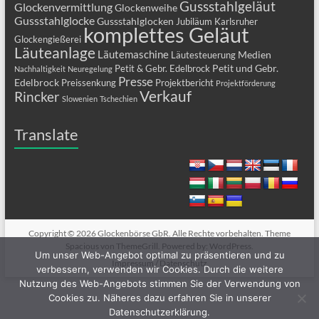
Gussstahlgeläut
Glockenvermittlung
Glockenweihe
Gussstahlglocke
Gussstahlglocken
Jubiläum
Karlsruher
komplettes Geläut
Glockengießerei
Läuteanlage
Läutemaschine
Medien
Läutesteuerung
Petit und Gebr.
Petit & Gebr. Edelbrock
Nachhaltigkeit
Neuregelung
Presse
Edelbrock
Preissenkung
Projektbericht
Projektförderung
Verkauf
Rincker
Slowenien
Tschechien
Translate
Copyright © 2026
Glockenbörse GbR
. Alle Rechte vorbehalten. Theme
Spacious
von ThemeGrill. Powered by:
WordPress
.
Um unser Web-Angebot optimal zu präsentieren und zu
Impressum / Datenschutz
verbessern, verwenden wir Cookies. Durch die weitere
Nutzung des Web-Angebots stimmen Sie der Verwendung von
Cookies zu. Näheres dazu erfahren Sie in unserer
Datenschutzerklärung.