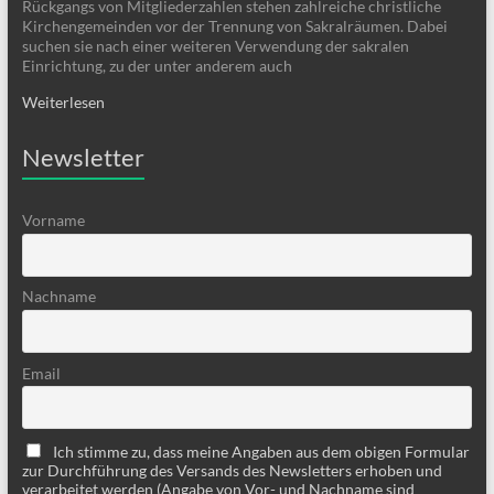
Rückgangs von Mitgliederzahlen stehen zahlreiche christliche
Kirchengemeinden vor der Trennung von Sakralräumen. Dabei
suchen sie nach einer weiteren Verwendung der sakralen
Einrichtung, zu der unter anderem auch
Weiterlesen
Newsletter
Vorname
Nachname
Email
Ich stimme zu, dass meine Angaben aus dem obigen Formular
zur Durchführung des Versands des Newsletters erhoben und
verarbeitet werden (Angabe von Vor- und Nachname sind