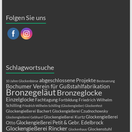
Folgen Sie uns
Schlagwortsuche
abgeschlossene Projekte
10 Jahre Glockenbörse
Besteuerung
Bochumer Verein für Gußstahlfabrikation
Bronzegeläut
Bronzeglocke
Einzelglocke
Fachtagung
Friedrich Wilhelm
Fortbildung
Schilling
Friedrich Wilhelm Schilling (Glockengießer)
Glockenfest
Glockengießerei Bachert
Glockengießerei Czudnochowsky
Glockengießerei
Glockengießerei Kurtz
Glockengießerei Gebhard
Glockengießerei Petit & Gebr. Edelbrock
Otto
Glockengießerei Rincker
Glockenstuhl
Glockenhaus