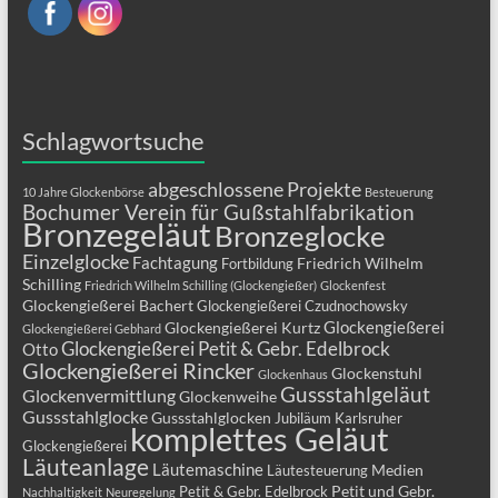
Schlagwortsuche
abgeschlossene Projekte
10 Jahre Glockenbörse
Besteuerung
Bochumer Verein für Gußstahlfabrikation
Bronzegeläut
Bronzeglocke
Einzelglocke
Fachtagung
Friedrich Wilhelm
Fortbildung
Schilling
Friedrich Wilhelm Schilling (Glockengießer)
Glockenfest
Glockengießerei Bachert
Glockengießerei Czudnochowsky
Glockengießerei
Glockengießerei Kurtz
Glockengießerei Gebhard
Glockengießerei Petit & Gebr. Edelbrock
Otto
Glockengießerei Rincker
Glockenstuhl
Glockenhaus
Gussstahlgeläut
Glockenvermittlung
Glockenweihe
Gussstahlglocke
Gussstahlglocken
Jubiläum
Karlsruher
komplettes Geläut
Glockengießerei
Läuteanlage
Läutemaschine
Medien
Läutesteuerung
Petit und Gebr.
Petit & Gebr. Edelbrock
Nachhaltigkeit
Neuregelung