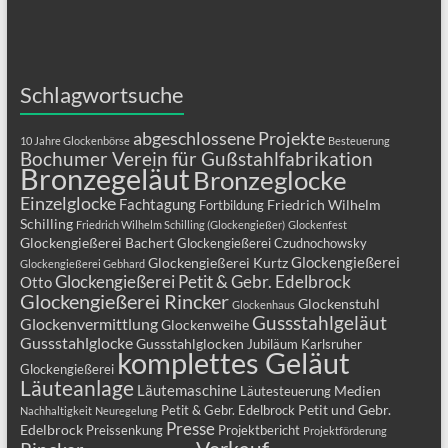
Schlagwortsuche
abgeschlossene Projekte
10 Jahre Glockenbörse
Besteuerung
Bochumer Verein für Gußstahlfabrikation
Bronzegeläut
Bronzeglocke
Einzelglocke
Fachtagung
Friedrich Wilhelm
Fortbildung
Schilling
Friedrich Wilhelm Schilling (Glockengießer)
Glockenfest
Glockengießerei Bachert
Glockengießerei Czudnochowsky
Glockengießerei
Glockengießerei Kurtz
Glockengießerei Gebhard
Glockengießerei Petit & Gebr. Edelbrock
Otto
Glockengießerei Rincker
Glockenstuhl
Glockenhaus
Gussstahlgeläut
Glockenvermittlung
Glockenweihe
Gussstahlglocke
Gussstahlglocken
Jubiläum
Karlsruher
komplettes Geläut
Glockengießerei
Läuteanlage
Läutemaschine
Medien
Läutesteuerung
Petit und Gebr.
Petit & Gebr. Edelbrock
Nachhaltigkeit
Neuregelung
Presse
Edelbrock
Preissenkung
Projektbericht
Projektförderung