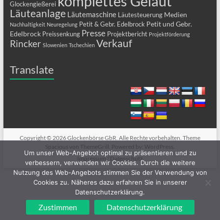
komplettes Geläut
Glockengießerei
Läuteanlage
Läutemaschine
Medien
Läutesteuerung
Petit und Gebr.
Petit & Gebr. Edelbrock
Nachhaltigkeit
Neuregelung
Presse
Edelbrock
Preissenkung
Projektbericht
Projektförderung
Verkauf
Rincker
Slowenien
Tschechien
Translate
Copyright © 2026
Glockenbörse GbR
. Alle Rechte vorbehalten. Theme
Spacious
von ThemeGrill. Powered by:
WordPress
.
Um unser Web-Angebot optimal zu präsentieren und zu
Impressum / Datenschutz
verbessern, verwenden wir Cookies. Durch die weitere
Nutzung des Web-Angebots stimmen Sie der Verwendung von
Cookies zu. Näheres dazu erfahren Sie in unserer
Datenschutzerklärung.
Zustimmen
Datenschutzerklärung