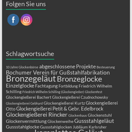
Folgen Sie uns
Schlagwortsuche
abgeschlossene Projekte
10 Jahre Glockenbörse
Besteuerung
Bochumer Verein für Gußstahlfabrikation
Bronzegeläut
Bronzeglocke
Einzelglocke
Fachtagung
Friedrich Wilhelm
Fortbildung
Schilling
Friedrich Wilhelm Schilling (Glockengießer)
Glockenfest
Glockengießerei Bachert
Glockengießerei Czudnochowsky
Glockengießerei
Glockengießerei Kurtz
Glockengießerei Gebhard
Glockengießerei Petit & Gebr. Edelbrock
Otto
Glockengießerei Rincker
Glockenstuhl
Glockenhaus
Gussstahlgeläut
Glockenvermittlung
Glockenweihe
Gussstahlglocke
Gussstahlglocken
Jubiläum
Karlsruher