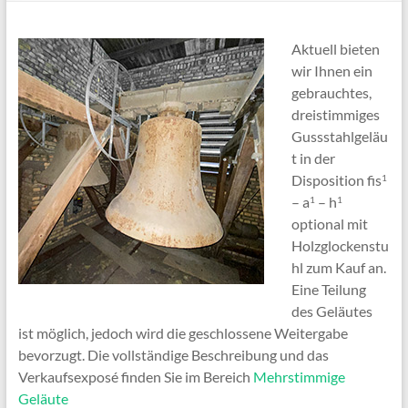
Aktuell bieten
wir Ihnen ein
gebrauchtes,
dreistimmiges
Gussstahlgeläu
t in der
Disposition fis
1
– a
– h
1
1
optional mit
Holzglockenstu
hl zum Kauf an.
Eine Teilung
des Geläutes
ist möglich, jedoch wird die geschlossene Weitergabe
bevorzugt. Die vollständige Beschreibung und das
Verkaufsexposé finden Sie im Bereich
Mehrstimmige
Geläute