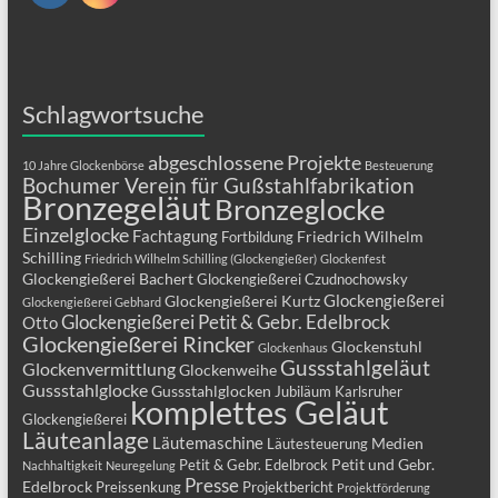
Schlagwortsuche
abgeschlossene Projekte
10 Jahre Glockenbörse
Besteuerung
Bochumer Verein für Gußstahlfabrikation
Bronzegeläut
Bronzeglocke
Einzelglocke
Fachtagung
Friedrich Wilhelm
Fortbildung
Schilling
Friedrich Wilhelm Schilling (Glockengießer)
Glockenfest
Glockengießerei Bachert
Glockengießerei Czudnochowsky
Glockengießerei
Glockengießerei Kurtz
Glockengießerei Gebhard
Glockengießerei Petit & Gebr. Edelbrock
Otto
Glockengießerei Rincker
Glockenstuhl
Glockenhaus
Gussstahlgeläut
Glockenvermittlung
Glockenweihe
Gussstahlglocke
Gussstahlglocken
Jubiläum
Karlsruher
komplettes Geläut
Glockengießerei
Läuteanlage
Läutemaschine
Medien
Läutesteuerung
Petit und Gebr.
Petit & Gebr. Edelbrock
Nachhaltigkeit
Neuregelung
Presse
Edelbrock
Preissenkung
Projektbericht
Projektförderung