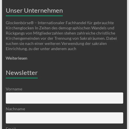
Unser Unternehmen
Glockenbörse® – Internationaler Fachhandel für gebrauchte
Kirchenglocken In Zeiten des demographischen Wandels und
Rückgangs von Mitgliederzahlen stehen zahlreiche christliche
Kirchengemeinden vor der Trennung von Sakralräumen. Dabei
suchen sie nach einer weiteren Verwendung der sakralen
Einrichtung, zu der unter anderem auch
Weiterlesen
Newsletter
Vorname
Nachname
Email