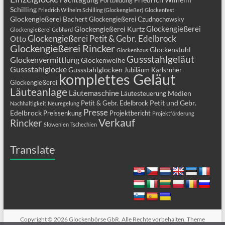
Fortbildung
Schilling
Friedrich Wilhelm Schilling (Glockengießer)
Glockenfest
Glockengießerei Bachert
Glockengießerei Czudnochowsky
Glockengießerei
Glockengießerei Kurtz
Glockengießerei Gebhard
Glockengießerei Petit & Gebr. Edelbrock
Otto
Glockengießerei Rincker
Glockenstuhl
Glockenhaus
Gussstahlgeläut
Glockenvermittlung
Glockenweihe
Gussstahlglocke
Gussstahlglocken
Jubiläum
Karlsruher
komplettes Geläut
Glockengießerei
Läuteanlage
Läutemaschine
Medien
Läutesteuerung
Petit und Gebr.
Petit & Gebr. Edelbrock
Nachhaltigkeit
Neuregelung
Presse
Edelbrock
Preissenkung
Projektbericht
Projektförderung
Verkauf
Rincker
Slowenien
Tschechien
Translate
Copyright © 2026
Glockenbörse GbR
. Alle Rechte vorbehalten. Theme