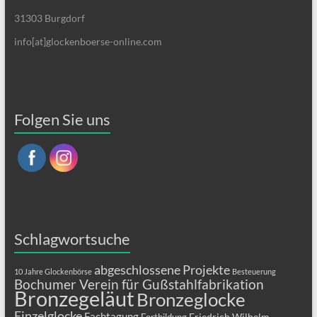
31303 Burgdorf
info[at]glockenboerse-online.com
Folgen Sie uns
Schlagwortsuche
abgeschlossene Projekte
10 Jahre Glockenbörse
Besteuerung
Bochumer Verein für Gußstahlfabrikation
Bronzegeläut
Bronzeglocke
Einzelglocke
Fachtagung
Friedrich Wilhelm