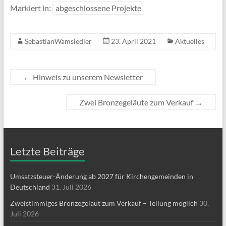
Markiert in:
abgeschlossene Projekte
SebastianWamsiedler
23. April 2021
Aktuelles
←
Hinweis zu unserem Newsletter
Zwei Bronzegeläute zum Verkauf
→
Letzte Beiträge
Umsatzsteuer-Änderung ab 2027 für Kirchengemeinden in
Deutschland
31. Juli 2026
Zweistimmiges Bronzegeläut zum Verkauf – Teilung möglich
30.
Juli 2026