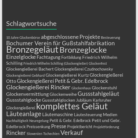
Schlagwortsuche
abgeschlossene Projekte
10 Jahre Glockenbörse
Besteuerung
Bochumer Verein für Gußstahlfabrikation
Bronzegeläut
Bronzeglocke
Einzelglocke
Fachtagung
Friedrich Wilhelm
Fortbildung
Schilling
Friedrich Wilhelm Schilling (Glockengießer)
Glockenfest
Glockengießerei Bachert
Glockengießerei Czudnochowsky
Glockengießerei
Glockengießerei Kurtz
Glockengießerei Gebhard
Glockengießerei Petit & Gebr. Edelbrock
Otto
Glockengießerei Rincker
Glockenstuhl
Glockenhaus
Gussstahlgeläut
Glockenvermittlung
Glockenweihe
Gussstahlglocke
Gussstahlglocken
Jubiläum
Karlsruher
komplettes Geläut
Glockengießerei
Läuteanlage
Läutemaschine
Medien
Läutesteuerung
Petit und Gebr.
Petit & Gebr. Edelbrock
Nachhaltigkeit
Neuregelung
Presse
Edelbrock
Preissenkung
Projektbericht
Projektförderung
Verkauf
Rincker
Slowenien
Tschechien