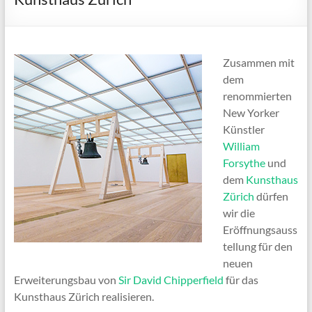
Zusammen mit
dem
renommierten
New Yorker
Künstler
William
Forsythe
und
dem
Kunsthaus
Zürich
dürfen
wir die
Eröffnungsauss
tellung für den
neuen
Erweiterungsbau von
Sir David Chipperfield
für das
Kunsthaus Zürich realisieren.