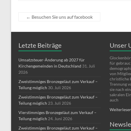
←
Besuchen Sie uns auf facebook
Letzte Beiträge
Unser 
Glockenbör
Umsatzsteuer-Änderung ab 2027 für
für gebrauc
Kirchengemeinden in Deutschland
31. Juli
demographi
2026
von Mitglie
christliche
Zweistimmiges Bronzegeläut zum Verkauf –
Trennung v
Teilung möglich
30. Juli 2026
sie nach ei
sakralen Ei
Zweistimmiges Bronzegeläut zum Verkauf –
auch
Teilung möglich
23. Juli 2026
Weiterlese
Vierstimmiges Bronzegeläut zum Verkauf –
Teilung möglich
24. Juni 2026
Newsle
Zweistimmiges Bronzegeläut zum Verkauf –