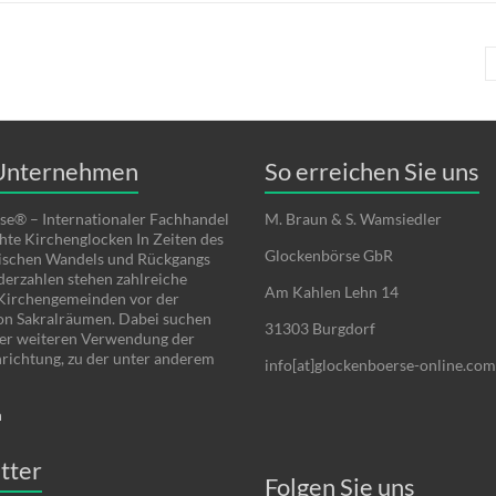
Unternehmen
So erreichen Sie uns
se® – Internationaler Fachhandel
M. Braun & S. Wamsiedler
hte Kirchenglocken In Zeiten des
Glockenbörse GbR
schen Wandels und Rückgangs
derzahlen stehen zahlreiche
Am Kahlen Lehn 14
 Kirchengemeinden vor der
on Sakralräumen. Dabei suchen
31303 Burgdorf
ner weiteren Verwendung der
nrichtung, zu der unter anderem
info[at]glockenboerse-online.com
n
tter
Folgen Sie uns