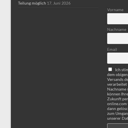
Teilung möglich
17. Juni 2026
Vorname
Nachname
Email
Ich st
dem obigen
Versands d
verarbeitet
Nachname si
können Ihre 
Zukunft per
online.com 
dann gelösc
zum Umgang 
unserer Dat