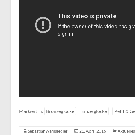
Markiert in:
Bronzeglocke
Einzelglocke
Petit & G
SebastianWamsiedler
21. April 2016
Aktuelles