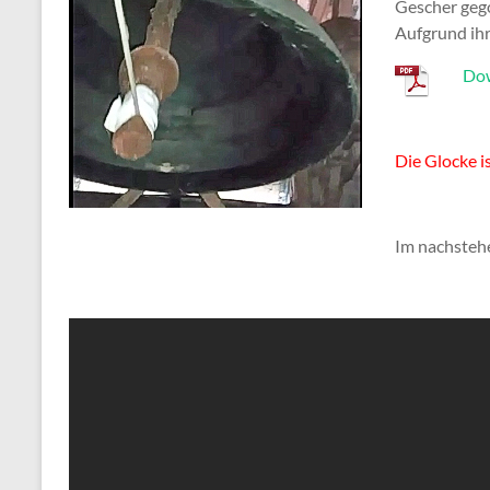
Gescher gego
Aufgrund ihr
Dow
Die Glocke is
Im nachsteh