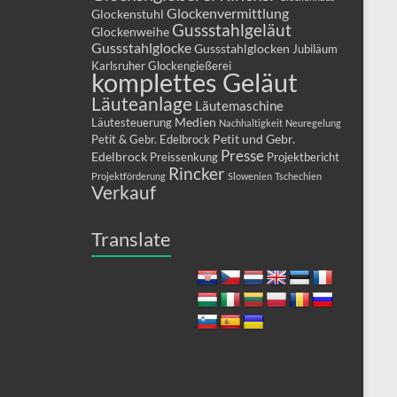
Glockenvermittlung
Glockenstuhl
Gussstahlgeläut
Glockenweihe
Gussstahlglocke
Gussstahlglocken
Jubiläum
Karlsruher Glockengießerei
komplettes Geläut
Läuteanlage
Läutemaschine
Medien
Läutesteuerung
Nachhaltigkeit
Neuregelung
Petit und Gebr.
Petit & Gebr. Edelbrock
Presse
Edelbrock
Preissenkung
Projektbericht
Rincker
Projektförderung
Slowenien
Tschechien
Verkauf
Translate