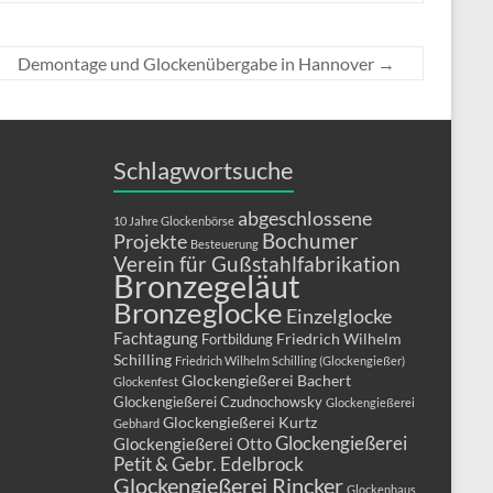
Demontage und Glockenübergabe in Hannover
→
Schlagwortsuche
abgeschlossene
10 Jahre Glockenbörse
Bochumer
Projekte
Besteuerung
Verein für Gußstahlfabrikation
Bronzegeläut
Bronzeglocke
Einzelglocke
Fachtagung
Friedrich Wilhelm
Fortbildung
Schilling
Friedrich Wilhelm Schilling (Glockengießer)
Glockengießerei Bachert
Glockenfest
Glockengießerei Czudnochowsky
Glockengießerei
Glockengießerei Kurtz
Gebhard
Glockengießerei
Glockengießerei Otto
Petit & Gebr. Edelbrock
Glockengießerei Rincker
Glockenhaus