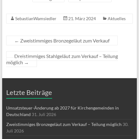
SebastianWamsiedler
21. März 2024
Aktuelles
←
Zweistimmiges Bronzegeläut zum Verkauf
Dreistimmiges Stahlgeläut zum Verkauf – Teilung
möglich
→
Letzte Beiträge
Umsatzsteuer-Änderung ab 2027 für Kirchengemeinden in
Deutschland
31. Juli 2026
Zweistimmiges Bronzegeläut zum Verkauf – Teilung möglich
30.
Juli 2026