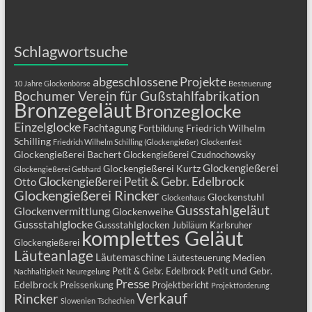
Schlagwortsuche
abgeschlossene Projekte
10 Jahre Glockenbörse
Besteuerung
Bochumer Verein für Gußstahlfabrikation
Bronzegeläut
Bronzeglocke
Einzelglocke
Fachtagung
Friedrich Wilhelm
Fortbildung
Schilling
Friedrich Wilhelm Schilling (Glockengießer)
Glockenfest
Glockengießerei Bachert
Glockengießerei Czudnochowsky
Glockengießerei
Glockengießerei Kurtz
Glockengießerei Gebhard
Glockengießerei Petit & Gebr. Edelbrock
Otto
Glockengießerei Rincker
Glockenstuhl
Glockenhaus
Gussstahlgeläut
Glockenvermittlung
Glockenweihe
Gussstahlglocke
Gussstahlglocken
Jubiläum
Karlsruher
komplettes Geläut
Glockengießerei
Läuteanlage
Läutemaschine
Medien
Läutesteuerung
Petit und Gebr.
Petit & Gebr. Edelbrock
Nachhaltigkeit
Neuregelung
Presse
Edelbrock
Preissenkung
Projektbericht
Projektförderung
Verkauf
Rincker
Slowenien
Tschechien