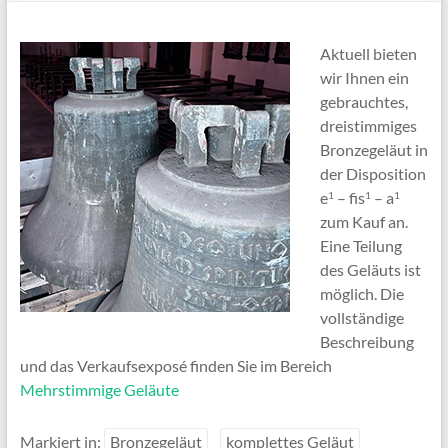
Aktuell bieten
wir Ihnen ein
gebrauchtes,
dreistimmiges
Bronzegeläut in
der Disposition
e
– fis
– a
1
1
1
zum Kauf an.
Eine Teilung
des Geläuts ist
möglich. Die
vollständige
Beschreibung
und das Verkaufsexposé finden Sie im Bereich
Mehrstimmige Geläute
Markiert in:
Bronzegeläut
komplettes Geläut